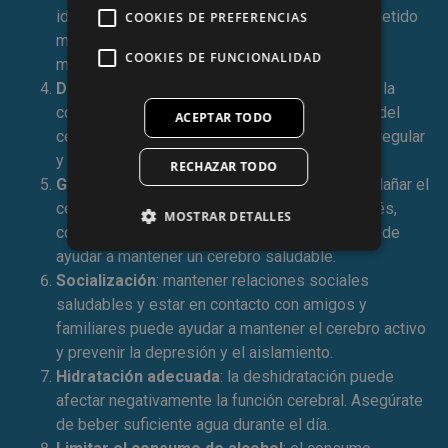
idiomas o habilidades, y mantenerse comprometido
COOKIES DE PREFERENCIAS
mentalmente ayuda a estimular el cerebro y
COOKIES DE FUNCIONALIDAD
mantenerlo en forma.
Dormir lo suficiente
: el sueño es crucial para la
consolidación de la memoria y la restauración del
ACEPTAR TODO
cerebro. Intenta mantener una rutina de sueño regular
y de calidad.
RECHAZAR TODO
Gestión del estrés
: el estrés crónico puede dañar el
cerebro. Practicar técnicas de manejo del estrés,
MOSTRAR DETALLES
como la meditación, el yoga o la relajación, puede
ayudar a mantener un cerebro saludable.
Socialización
: mantener relaciones sociales
saludables y estar en contacto con amigos y
familiares puede ayudar a mantener el cerebro activo
y prevenir la depresión y el aislamiento.
Hidratación adecuada
: la deshidratación puede
afectar negativamente la función cerebral. Asegúrate
de beber suficiente agua durante el día.