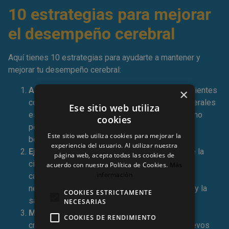
10 estrategias para mejorar
el desempeño cerebral
Aquí tienes 10 estrategias para ayudarte a mantener y
mejorar tu desempeño cerebral:
Alimentación saludable
: una dieta rica en nutrientes
×
como omega-3, antioxidantes, vitaminas y minerales
Ese sitio web utiliza
es esencial para el cerebro. Los alimentos como
cookies
pescado graso, frutas, verduras y nueces son
Este sitio web utiliza cookies para mejorar la
beneficiosos para la función cerebral.
experiencia del usuario. Al utilizar nuestra
Ejercicio regular
: el ejercicio físico promueve la
página web, acepta todas las cookies de
circulación sanguínea, mejora la función
acuerdo con nuestra Política de Cookies.
Más
información
cardiovascular y estimula la producción de
neurotrofinas, lo que contribuye al crecimiento y la
COOKIES ESTRICTAMENTE
salud de las células cerebrales.
NECESARIAS
Mantenerse mentalmente activo
: resolver
COOKIES DE RENDIMIENTO
crucigramas, rompecabezas, leer, aprender nuevos