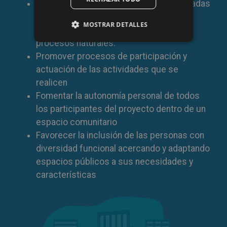
Promover prácticas de horticultura basadas
en criterios de sostenibilidad ambiental,
MOSTRAR DETALLES
adquiriendo unos conocimientos de los
procesos naturales.
Promover procesos de participación y
actuación de las actividades que se
realicen
Fomentar la autonomía personal de todos
los participantes del proyecto dentro de un
espacio comunitario
Favorecer la inclusión de las personas con
diversidad funcional acercando y adaptando
espacios públicos a sus necesidades y
características