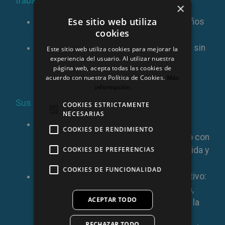
trabajo en este proyecto:
×
Ese sitio web utiliza
Población infanto-juvenil (a partir de 6 años
cookies
hasta los 18 años)
Población adulta (a partir de los 18 años sin
Este sitio web utiliza cookies para mejorar la
experiencia del usuario. Al utilizar nuestra
límite de edad superior)
página web, acepta todas las cookies de
acuerdo con nuestra Política de Cookies.
Más
información
Sus objetivos principales son:
COOKIES ESTRICTAMENTE
NECESARIAS
Proporcionar un espacio libre que les
COOKIES DE RENDIMIENTO
permita realizar actividades en contacto con
la naturaleza, mejorando su calidad de vida y
COOKIES DE PREFERENCIAS
fomentando una alimentación saludable
COOKIES DE FUNCIONALIDAD
Promover prácticas ambientales de cultivo:
gestión de los residuos, ahorro del agua,
ACEPTAR TODO
recuperación de usos y costumbres de la
agricultura tradicional
RECHAZAR TODO